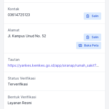
Kontak
03614725123
Salin
Alamat
Jl. Kampus Unud No. 52
Salin
Buka Peta
Tautan
https://yankes.kemkes.go.id/app/siranap/rumah_sakit?jenis=1&propinsi=51prop&kabkota=
Status Verifikasi
Terverifikasi
Bentuk Verifikasi
Layanan Resmi