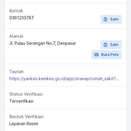
Kontak
0361233787
Salin
Alamat
Jl. Pulau Serangan No.7, Denpasar
Salin
Buka Peta
Tautan
https://yankes.kemkes.go.id/app/siranap/rumah_sakit?jenis=1&propinsi=51prop&kabkota=
Status Verifikasi
Terverifikasi
Bentuk Verifikasi
Layanan Resmi