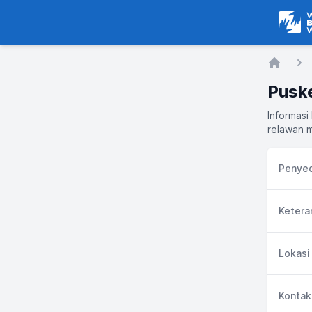
Warga
Home
Pusk
Informasi
relawan m
Penyed
Ketera
Lokasi
Kontak