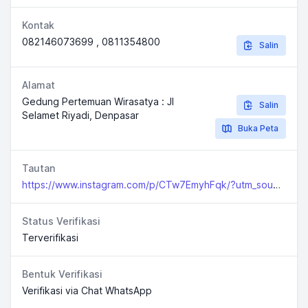
Kontak
082146073699 , 0811354800
Salin
Alamat
Gedung Pertemuan Wirasatya : Jl
Salin
Selamet Riyadi, Denpasar
Buka Peta
Tautan
https://www.instagram.com/p/CTw7EmyhFqk/?utm_source=ig_web_copy_link
Status Verifikasi
Terverifikasi
Bentuk Verifikasi
Verifikasi via Chat WhatsApp