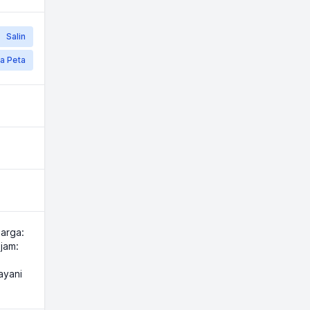
Salin
a Peta
harga:
jam:
ayani