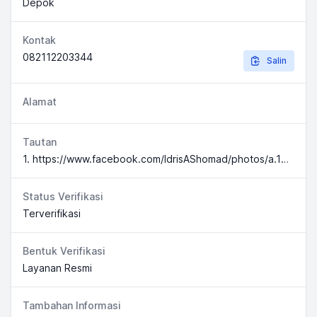
Depok
Kontak
082112203344
Salin
Alamat
Tautan
1. https://www.facebook.com/IdrisAShomad/photos/a.1656998851199501/3173917076174330/?type=3&theater 2. https://www.depok.go.id/pengumuman/hotline-pemulasaran-jenazah-covid-19-se-kota-depok
Status Verifikasi
Terverifikasi
Bentuk Verifikasi
Layanan Resmi
Tambahan Informasi