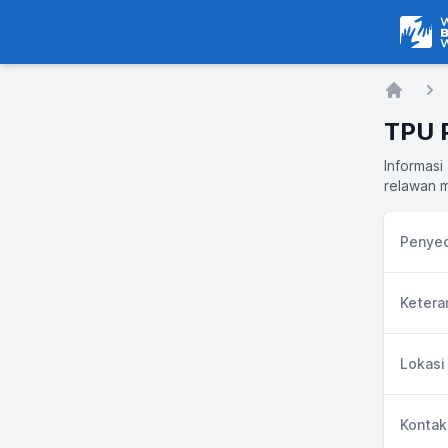
Warga
Home
TPU 
Informasi
relawan m
Penyed
Ketera
Lokasi
Kontak