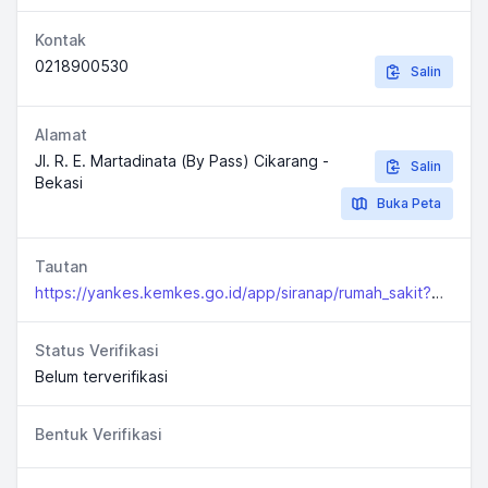
Kontak
0218900530
Salin
Alamat
Jl. R. E. Martadinata (By Pass) Cikarang -
Salin
Bekasi
Buka Peta
Tautan
https://yankes.kemkes.go.id/app/siranap/rumah_sakit?jenis=1&propinsi=32prop&kabkota=3216
Status Verifikasi
Belum terverifikasi
Bentuk Verifikasi