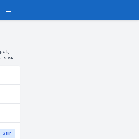
Menu
epok,
a sosial.
Salin