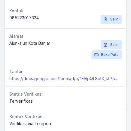
Kontak
085223017324
Salin
Alamat
Alun-alun Kota Banjar
Salin
Buka Peta
Tautan
https://docs.google.com/forms/d/e/1FAIpQLSctX_slIP5bWZntRGZLRJQ1lHRWlHHd_2QddvA22KszxC9hcw/viewform
Status Verifikasi
Terverifikasi
Bentuk Verifikasi
Verifikasi via Telepon