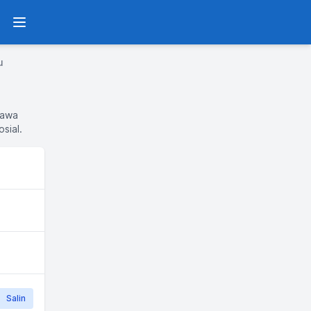
Menu
u
Jawa
sial.
Salin