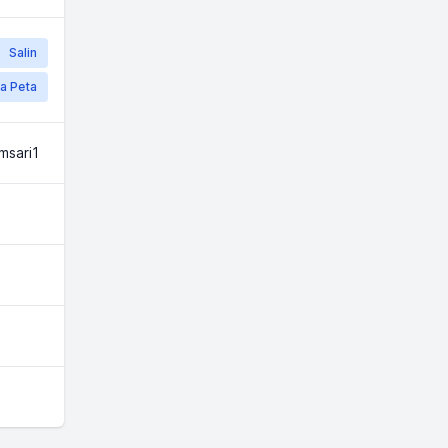
Salin
a Peta
msari1