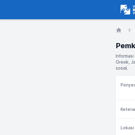
Warga
Home
Informasi
Gresik, J
sosial.
Penyed
Ketera
Lokasi