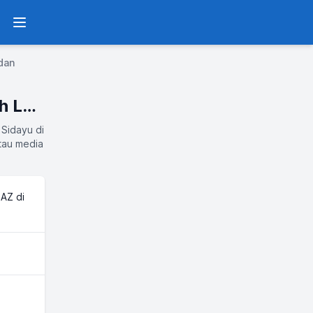
Menu
dan
Pemkab Gresik, BAZNAS Gresik, dan Seluruh LAZ di Gresik
 Sidayu di
atau media
AZ di