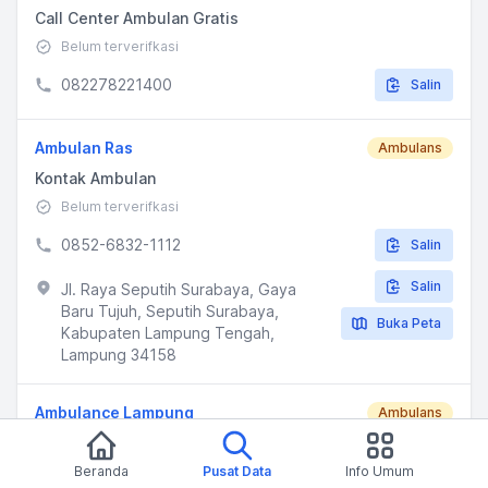
Call Center Ambulan Gratis
Belum terverifkasi
082278221400
Salin
Ambulan Ras
Ambulans
Kontak Ambulan
Belum terverifkasi
0852-6832-1112
Salin
Salin
Jl. Raya Seputih Surabaya, Gaya
Baru Tujuh, Seputih Surabaya,
Buka Peta
Kabupaten Lampung Tengah,
Lampung 34158
Ambulance Lampung
Ambulans
Ambulans 24 jam
Beranda
Pusat Data
Info Umum
Belum terverifkasi