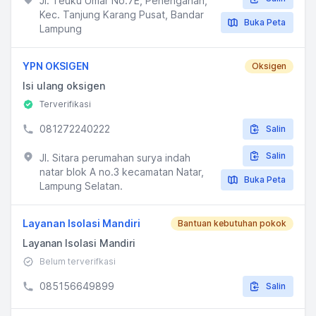
Jl. Teuku Umar No.7E, Penengahan,
Kec. Tanjung Karang Pusat, Bandar
Buka Peta
Lampung
YPN OKSIGEN
Oksigen
Isi ulang oksigen
Terverifikasi
081272240222
Salin
Salin
Jl. Sitara perumahan surya indah
natar blok A no.3 kecamatan Natar,
Buka Peta
Lampung Selatan.
Layanan Isolasi Mandiri
Bantuan kebutuhan pokok
Layanan Isolasi Mandiri
Belum terverifkasi
085156649899
Salin