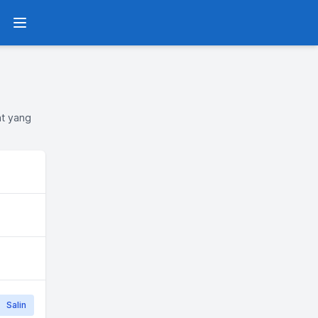
Menu
at yang
Salin