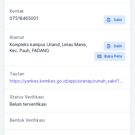
Kontak
07518465001
Salin
Alamat
Kompleks kampus Unand, Limau Manis,
Salin
Kec. Pauh, PADANG
Buka Peta
Tautan
https://yankes.kemkes.go.id/app/siranap/rumah_sakit?jenis=1&propinsi=13prop&kabkota=
Status Verifikasi
Belum terverifikasi
Bentuk Verifikasi