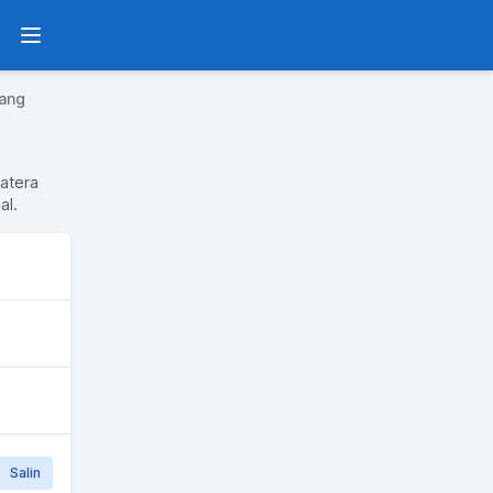
Menu
ang
matera
al.
Salin