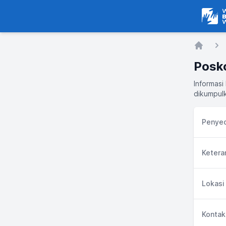
Warga
Home
Posk
Informas
dikumpulk
Penyed
Ketera
Lokasi
Kontak